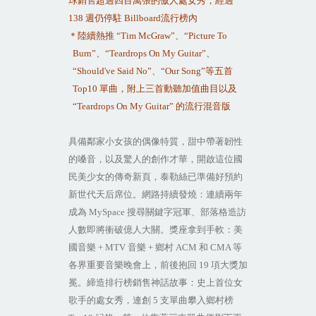
球銷售超過四百萬張的傲人處女秀，經過
138
週仍停駐
Billboard
流行榜內
＊陸續熱推
“Tim McGraw”
、
“Picture To
Burn”
、
“Teardrops On My Guitar”
、
“Should've Said No”
、
“Our Song”
等五首
Top10
單曲，附上三首動聽加值曲目以及
“Teardrops On My Guitar”
的流行混音版
具備鄰家小女孩的偶像特質，甜中帶著韌性
的嗓音，以及驚人的創作才華，開啟這位國
民美少女的傳奇新頁，泰勒絲已準備好預約
新世代天后席位。網路持續發燒：連續兩年
成為
MySpace
搜尋關鍵字冠軍、部落格造訪
人數即將衝破億人大關。獎座拿到手軟：美
國音樂
+ MTV
音樂
+
鄉村
ACM
和
CMA
等
各界重要音樂晚會上，前後抱回
19
項大獎加
冕。締造排行榜銷售神話故事：史上首位女
歌手的處女秀，連創
5
支單曲攀入鄉村榜