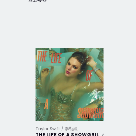
歷屆專輯
Taylor Swift / 泰勒絲
Taylor Sw
THE LIFE OF A SHOWGRIL ／
THE TO