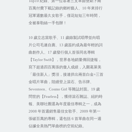
Top10
紀錄、第一位靠著三支單曲便刷下兩
百萬付費下載記錄的鄉村藝人、
10
年來排行
冠軍週數最久女歌手，僅花短短三年時間，
全被泰勒絲一手包辦！
10
歲立志當歌手、
11
歲錄製試唱帶並向唱
片公司毛遂自薦、
13
歲簽約成為最年輕的詞
曲創作人、
17
歲發行個人首張同名專輯
【
Taylor Swift
】，世界各地銷量傳回捷報，
寫下超過四百萬張的傲人成績，入圍葛萊美
「最佳新人」獎項，接連拱出兩首白金
+
三首
金唱片單曲，陸續登上滾石、告示牌、
Seventeen
、
Cosmo Girl
等雜誌封面。
19
歲
問世的【
Fearless
】，獲得滾石雜誌、紐約時
報、美聯社圈選為年度最佳專輯之一，成為
2008
年首週銷售最佳女歌手、
2009
年第一
張破百萬的專輯，還包括
6
首單曲在同一週
佔據全美熱門單曲榜的空前紀錄。