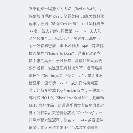
讓泰勒絲一鳴驚人的大碟【
Taylor Swift
】，
特別加值重新發行，雙霸美國
+
加拿大鄉村榜
冠軍，經過
138
週仍高居
Billboard
流行榜第
36
名。首支以鄉村界巨星
Faith Hill
丈夫為
名的歌曲
“Tim McGraw”
，敘述剛上高中時
的一段青澀戀情，坐上鄉村榜
Top6
；踩著輕
快節拍的
“Picture To Burn”
，是泰勒絲給對
愛不忠的臭男生予以反擊，贏取姐姐妹妹們
熱烈迴響，快速登記鄉村榜季軍；道盡暗戀
情愫的
“Teardrops On My Guitar”
，攀入鄉村
榜亞軍
+
流行榜
Top13 +
成人抒情榜第五
名，此版多收藏
Pop Version
版本；一舉拿下
鄉村榜
NO.1
的
“Should've Said No”
，是泰勒
絲
16
歲的作品，走過遭受男友背叛的真實經
歷；記載著甜美戀情歌謠的
“Our Song”
，一
口氣蟬聯六週冠軍，放在
YouTube
的音樂錄
影帶，驚人累積出兩千七百萬次的瀏覽量。