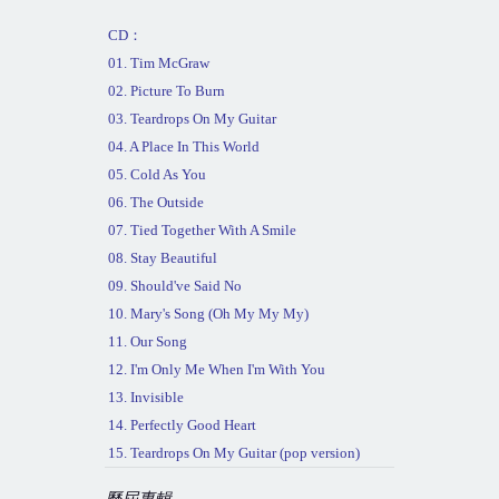
CD
：
01. Tim McGraw
02. Picture To Burn
03. Teardrops On My Guitar
04. A Place
In This World
05. Cold As You
06. The Outside
07. Tied Together With A Smile
08. Stay Beautiful
09. Should've Said No
10. Mary's Song (Oh My My My)
11. Our Song
12. I'm Only Me When I'm With You
13. Invisible
14. Perfectly Good Heart
15. Teardrops On My Guitar (pop version)