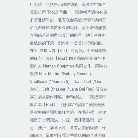
行奇蹟，包括告示牌雜誌史上最多首空降全
美流行榜
Top10
單曲、一張專輯單週擁有最
多首進榜單曲，還有在全美流行專輯榜兩百
名之內停留週數最久的紀錄。滾石雜誌盛讚
泰勒絲是這個世代真正的巨星，她天生擁有
最敏銳的耳朵，創作出一首首排行暢銷曲。
2012
年度大碟【
Red
】將再次正中全球樂迷
的紅心！專輯【
Red
】由泰勒絲與長期合作
製作人
Nathan Chapman
共同合作，同時也
邀請
Max Martin (*Britney Spears)
、
Shellback (*Maroon 5)
、
Dann Huff (*Bon
Jovi)
、
Jeff Bhasker (*Lana Del Rey)
等金曲
高手加入製作陣容。泰勒絲說：「我把專輯
取名為【
Red
】，是因為它記錄了愛與失落
過程中的喧鬧與瘋狂冒險，在我心裡，當你
經歷了步調飛快、失控，攪拌著熱戀、妒
忌、挫折、溝通不良，還有甜美的愛情，仔
細回想，最能夠詮釋這些情緒的顏色就是紅