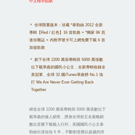
中文標示貼紙
＊
全球限量版本：珍藏
*
泰勒絲
2012
全新
專輯【
Red /
紅色】
16
首歌曲
+ *
獨家
96
頁
迷你雜誌
+
內附序號卡可上網免費下載
6
首
加值歌曲
＊
創下全球
2200
萬張專輯與
5000
萬張數
位下載單曲的國民小公主．全新專輯收錄全
美冠軍、全球
32
國
iTunes
單曲榜
No.1
強
打
We Are Never Ever Getting Back
Together
締造全球
2200
萬張專輯與
5000
萬張數位下
載單曲的傲人銷售，躋身全球前五名最暢銷
數位音樂下載藝人行列，美國國民小公主泰
勒絲出道短短
6
年，不斷創造難以超越的排