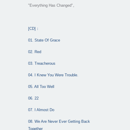
"Everything Has Changed"
。
[CD]
：
01. State Of Grace
02. Red
03. Treacherous
04. I Knew You Were Trouble.
05. All Too Well
06. 22
07. I Almost Do
08. We Are Never Ever Getting Back
Together