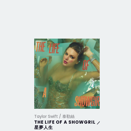
Taylor Swift / 泰勒絲
Taylor Sw
THE LIFE OF A SHOWGRIL ／
THE TO
星夢人生
DEPAR