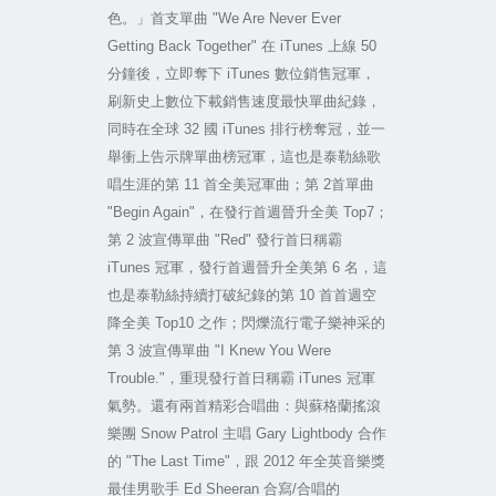
色。」首支單曲
"We Are Never Ever
Getting Back Together"
在
iTunes
上線
50
分鐘後，立即奪下
iTunes
數位銷售冠軍，
刷新史上數位下載銷售速度最快單曲紀錄，
同時在全球
32
國
iTunes
排行榜奪冠，並一
舉衝上告示牌單曲榜冠軍，這也是泰勒絲歌
唱生涯的第
11
首全美冠軍曲；第
2
首單曲
"Begin Again"
，在發行首週晉升全美
Top7
；
第
2
波宣傳單曲
"Red"
發行首日稱霸
iTunes
冠軍，發行首週晉升全美第
6
名，這
也是泰勒絲持續打破紀錄的第
10
首首週空
降全美
Top10
之作；閃爍流行電子樂神采的
第
3
波宣傳單曲
"I Knew You Were
Trouble."
，重現發行首日稱霸
iTunes
冠軍
氣勢。還有兩首精彩合唱曲：與蘇格蘭搖滾
樂團
Snow Patrol
主唱
Gary Lightbody
合作
的
"The Last Time"
，跟
2012
年全英音樂獎
最佳男歌手
Ed Sheeran
合寫
/
合唱的