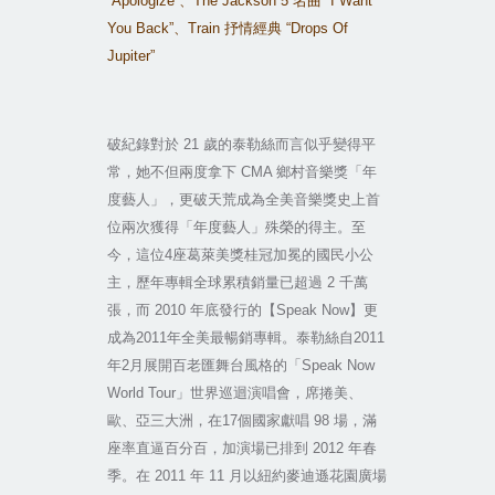
“Apologize”
、
The Jackson 5
名曲
“I Want
You Back”
、
Train
抒情經典
“Drops Of
Jupiter”
破紀錄對於
21
歲的泰勒絲而言似乎變得平
常，她不但兩度拿下
CMA
鄉村音樂獎「年
度藝人」，更破天荒成為全美音樂獎史上首
位兩次獲得「年度藝人」殊榮的得主。至
今，這位
4
座葛萊美獎桂冠加冕的國民小公
主，歷年專輯全球累積銷量已超過
2
千萬
張，而
2010
年底發行的【
Speak Now
】更
成為
2011
年全美最暢銷專輯。泰勒絲自
2011
年
2
月展開百老匯舞台風格的「
Speak Now
World Tour
」世界巡迴演唱會，席捲美、
歐、亞三大洲，在
17
個國家獻唱
98
場，滿
座率直逼百分百，加演場已排到
2012
年春
季。在
2011
年
11
月以紐約麥迪遜花園廣場