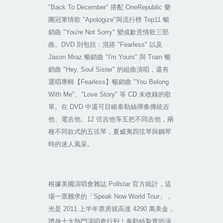
"Back To December"
搭配
OneRepublic
樂
團冠軍情歌
"Apologize"
與流行榜
Top11
暢
銷曲
"You're Not Sorry"
變成歉意情歌三部
曲。
DVD
則包括：混搭
"Fearless"
以及
Jason Mraz
暢銷曲
"I'm Yours"
與
Train
暢
銷曲
"Hey, Soul Sister"
的組曲演唱，還有
選唱專輯【
Fearless
】暢銷曲
"You Belong
With Me"
、
"Love Story"
等
CD
未收錄的歌
單。在
DVD
中還可目睹泰勒絲彈奏傳統吉
他、電吉他、
12
弦吉他等五把不同吉他，兩
種不同款式的五弦琴，夏威夷四弦琴與鋼琴
時的迷人風采。
根據美國演唱會雜誌
Pollstar
官方統計，這
場一票難求的「
Speak Now World Tour
」，
光是
2011
上半年票房就高達
4290
萬美金，
躋身十大熱門演唱會行列！泰勒絲紮實的演