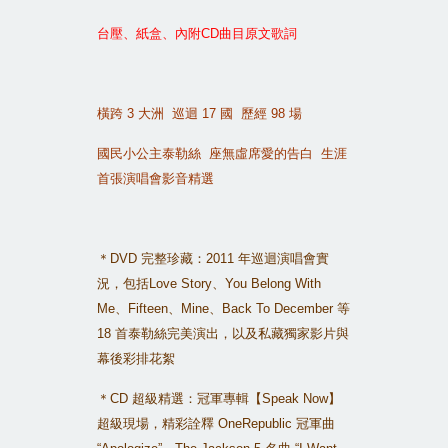
台壓、紙盒、內附
CD
曲目原文歌詞
橫跨
3
大洲
巡迴
17
國
歷經
98
場
國民小公主泰勒絲
座無虛席愛的告白
生涯
首張演唱會影音精選
＊
DVD
完整珍藏：
2011
年巡迴演唱會實
況，包括
Love Story
、
You Belong With
Me
、
Fifteen
、
Mine
、
Back To December
等
18
首泰勒絲完美演出，以及私藏獨家影片與
幕後彩排花絮
＊
CD
超級精選：冠軍專輯【
Speak Now
】
超級現場，精彩詮釋
OneRepublic
冠軍曲