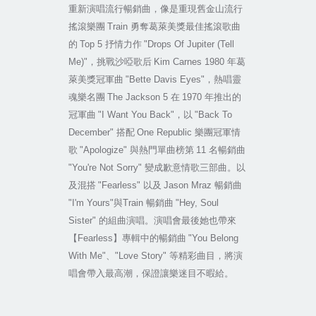
重新演唱流行暢銷曲，像是重現舊金山流行
搖滾樂團
Train
勇奪葛萊美獎最佳搖滾歌曲
的
Top 5
抒情力作
"Drops Of Jupiter (Tell
Me)"
，挑戰沙啞歌后
Kim Carnes 1980
年葛
萊美獎冠軍曲
"Bette Davis Eyes"
，熱唱靈
魂樂名團
The Jackson 5
在
1970
年推出的
冠軍曲
"I Want You Back"
，以
"Back To
December"
搭配
One Republic
樂團冠軍情
歌
"Apologize"
與熱門單曲榜第
11
名暢銷曲
"You're Not Sorry"
變成歉意情歌三部曲。以
及混搭
"Fearless"
以及
Jason Mraz
暢銷曲
"I'm Yours"
與
Train
暢銷曲
"Hey, Soul
Sister"
的組曲演唱。演唱會最後她也帶來
【
Fearless
】專輯中的暢銷曲
"You Belong
With Me"
、
"Love Story"
等精彩曲目，將演
唱會帶入最高潮，保證讓樂迷目不暇給。