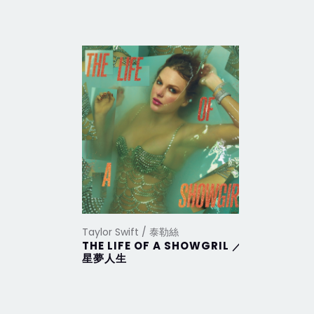
Taylor Swift / 泰勒絲
Taylor Sw
THE LIFE OF A SHOWGRIL ／
THE TO
星夢人生
DEPAR
部