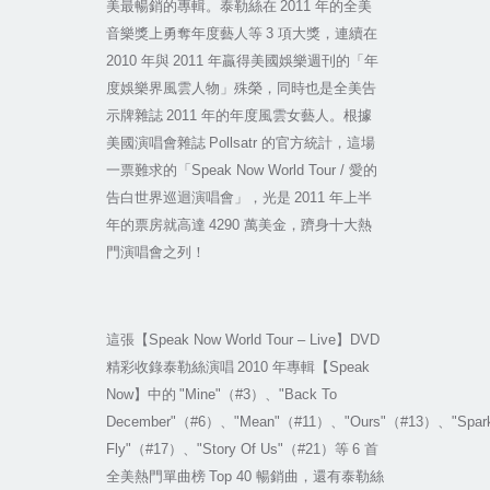
美最暢銷的專輯。泰勒絲在
2011
年的全美
音樂獎上勇奪年度藝人等
3
項大獎，連續在
2010
年與
2011
年贏得美國娛樂週刊的「年
度娛樂界風雲人物」殊榮，同時也是全美告
示牌雜誌
2011
年的年度風雲女藝人。根據
美國演唱會雜誌
Pollsatr
的官方統計，這場
一票難求的「
Speak Now World Tour /
愛的
告白世界巡迴演唱會」，光是
2011
年上半
年的票房就高達
4290
萬美金，躋身十大熱
門演唱會之列！
這張【
Speak Now World Tour – Live
】
DVD
精彩收錄泰勒絲演唱
2010
年專輯【
Speak
Now
】中的
"Mine"
（
#3
）、
"Back To
December"
（
#6
）、
"Mean"
（
#11
）、
"Ours"
（
#13
）、
"Spar
Fly"
（
#17
）、
"Story Of Us"
（
#21
）等
6
首
全美熱門單曲榜
Top 40
暢銷曲，還有泰勒絲