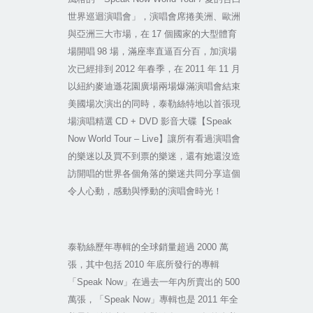
世界巡迴演唱會」，演唱會席捲美洲、歐洲
與亞洲三大市場，在
17
個國家的大型體育
場開唱
98
場，滿座率直逼百分百，加演場
次已經排到
2012
年春季，在
2011
年
11
月
以紐約麥迪遜花園廣場兩場爆滿演唱會結束
美國場次演出的同時，泰勒絲特地以首張現
場演唱精選
CD + DVD
影音大碟【
Speak
Now World Tour – Live
】讓所有看過演唱會
的樂迷以及買不到票的樂迷，還有她還沒造
訪開唱的世界各個角落的樂迷共同分享這個
令人心動，感動與悸動的演唱會時光！
泰勒絲歷年專輯的全球銷量超過
2000
萬
張，其中包括
2010
年底所發行的專輯
「
Speak Now
」在過去一年內所賣出的
500
萬張，「
Speak Now
」專輯也是
2011
年全