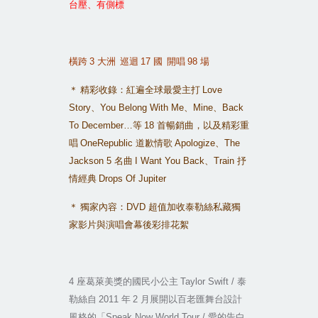
台壓、有側標
橫跨
3
大洲
巡迴
17
國
開唱
98
場
＊
精彩收錄：紅遍全球最愛主打
Love
Story
、
You Belong With Me
、
Mine
、
Back
To December…
等
18
首暢銷曲，以及精彩重
唱
OneRepublic
道歉情歌
Apologize
、
The
Jackson 5
名曲
I Want You Back
、
Train
抒
情經典
Drops Of Jupiter
＊
獨家內容：
DVD
超值加收泰勒絲私藏獨
家影片與演唱會幕後彩排花絮
4
座葛萊美獎的國民小公主
Taylor Swift /
泰
勒絲自
2011
年
2
月展開以百老匯舞台設計
風格的「
Speak Now World Tour /
愛的告白