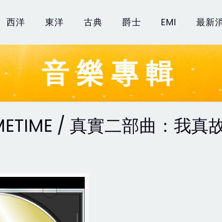
西洋
東洋
古典
爵士
EMI
最新
音樂專輯
II #METIME / 真實二部曲：我