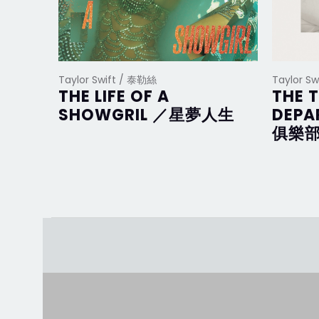
Taylor Swift / 泰勒絲
Taylor S
THE LIFE OF A
THE 
SHOWGRIL ／星夢人生
DEP
俱樂