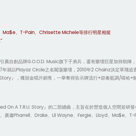
oyd、Ma$e、T-Pain、Chrisette Michele等排行明星相挺
”
er」，引薦自創品牌G.O.O.D. Music旗下子弟兵，還有樂壇巨星加持助陣
以Playaz Circle之名闖蕩樂壇，2010年2 Chainz決定單飛追
T.R.U. Story』，獲頒金唱片銷售，一舉奪得告示牌流行+節奏藍
，是『Based On A T.R.U. Story』的二部續曲，主旨在於營造
rrell、Drake、Lil Wayne、Fergie、Lloyd、Ma$e、T-