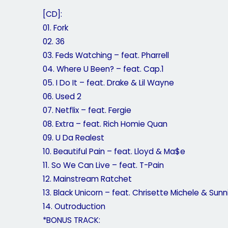
[CD]:
01. Fork
02. 36
03. Feds Watching – feat. Pharrell
04. Where U Been? – feat. Cap.1
05. I Do It – feat. Drake & Lil Wayne
06. Used 2
07. Netflix – feat. Fergie
08. Extra – feat. Rich Homie Quan
09. U Da Realest
10. Beautiful Pain – feat. Lloyd & Ma$e
11. So We Can Live – feat. T-Pain
12. Mainstream Ratchet
13. Black Unicorn – feat. Chrisette Michele & Sun
14. Outroduction
*BONUS TRACK: