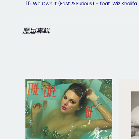
15. We Own It (Fast & Furious) – feat. Wiz Khalifa
歷屆專輯