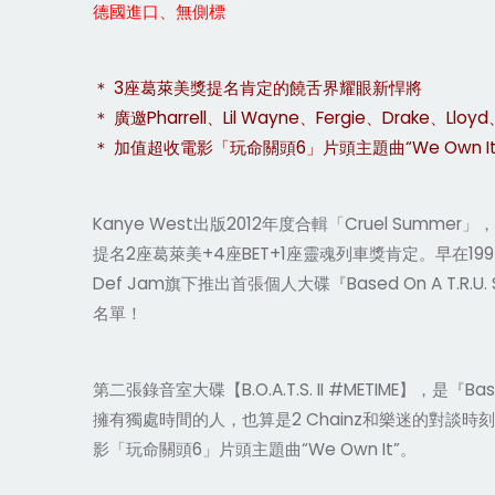
德國進口、無側標
＊ 3座葛萊美獎提名肯定的饒舌界耀眼新悍將
＊ 廣邀Pharrell、Lil Wayne、Fergie、Drake、Ll
＊ 加值超收電影「玩命關頭6」片頭主題曲“We Own It
Kanye West出版2012年度合輯「Cruel Summ
提名2座葛萊美+4座BET+1座靈魂列車獎肯定。早在1997年就
Def Jam旗下推出首張個人大碟『Based On A 
名單！
第二張錄音室大碟【B.O.A.T.S. II #METIME】
擁有獨處時間的人，也算是2 Chainz和樂迷的對談時刻。廣邀Pha
影「玩命關頭6」片頭主題曲“We Own It”。