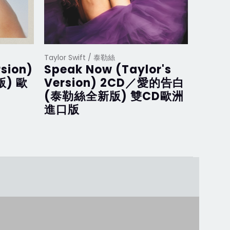
Taylor Swift / 泰勒絲
Taylor S
rsion)
Speak Now (Taylor's
Midn
版) 歐
Version) 2CD／愛的告白
Blue
(泰勒絲全新版) 雙CD歐洲
(月石
進口版