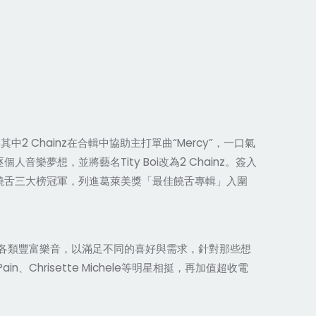
，其中2 Chainz在合輯中協助主打單曲“Mercy”，一口氣
逐個人音樂夢想，並將藝名Tity Boi改為2 Chainz。簽入
調/嘻哈+饒舌三大榜冠軍，列進葛萊美獎「最佳饒舌專輯」入圍
個人空間並研發各類豐富樂音，以滿足不同的喜好與需求，針對那些想
Pain、Chrisette Michele等明星相挺，再加值超收電