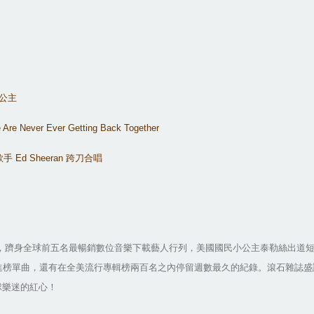
公主
Are Never Ever Getting Back Together
歌手
Ed Sheeran
跨刀合唱
，躋身全球前五名最暢銷數位音樂下載藝人行列，美國國民小公主泰勒絲出道
進榜單曲，還有在全美流行專輯榜兩百名之內停留週數最久的紀錄。滾石雜誌盛
球樂迷的紅心！