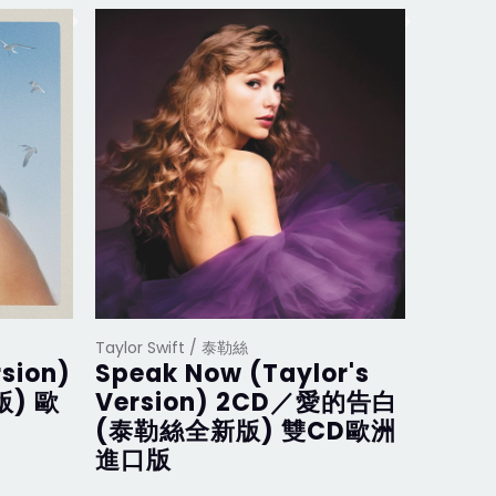
Taylor Swift / 泰勒絲
Taylor S
rsion)
Speak Now (Taylor's
Midn
版) 歐
Version) 2CD／愛的告白
Blue
(泰勒絲全新版) 雙CD歐洲
(月石
進口版