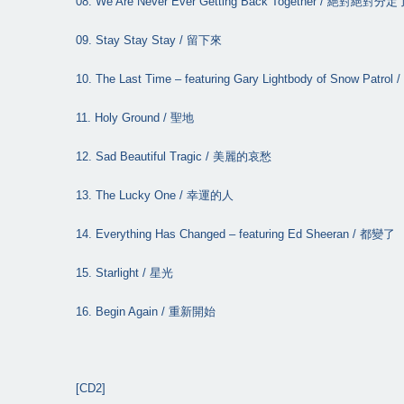
08. We Are Never Ever Getting Back Together /
絕對絕對分定
09. Stay Stay Stay /
留下來
10. The Last Time – featuring Gary Lightbody of Snow Patrol /
11. Holy Ground /
聖地
12. Sad Beautiful Tragic /
美麗的哀愁
13. The Lucky One /
幸運的人
14. Everything Has Changed – featuring Ed Sheeran /
都變了
15. Starlight /
星光
16. Begin Again /
重新開始
[CD2]