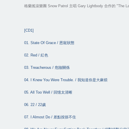
格蘭搖滾樂團
Snow Patrol
主唱
Gary Lightbody
合作的
"The La
[CD1]
01. State Of Grace /
恩寵狀態
02. Red /
紅色
03. Treacherous /
危險關係
04. I Knew You Were Trouble. /
我知道你是大麻煩
05. All Too Well /
回憶太清晰
06. 22 / 22
歲
07. I Almost Do /
差點按捺不住