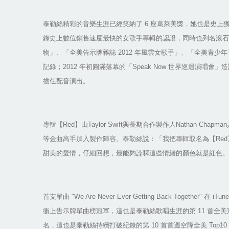
泰勒絲精彩的音樂生涯已經笑納了
6
座葛萊美獎，她也是史上
錄史上數位銷售速度最快的女歌手專輯的認證，同時也列名滾石
物」、「全美告示牌雜誌
2012
年風雲女歌手」、「全美青少年
記錄；
2012
年初圓滿落幕的「
Speak Now
世界巡迴演唱會」造
擔任配音演出。
專輯【
Red
】由
Taylor Swift
與長期合作製作人
Nathan Chapman
等金曲高手加入製作陣容。泰勒絲說：「我把專輯取名為【
Red
甜美的愛情，仔細回想，最能夠詮釋這些情緒的顏色就是紅色。
首支單曲
"We Are Never Ever Getting Back Together"
在
iTun
衝上告示牌單曲榜冠軍，這也是泰勒絲歌唱生涯的第
11
首全美
名，這也是泰勒絲持續打破紀錄的第
10
首首週空降全美
Top10