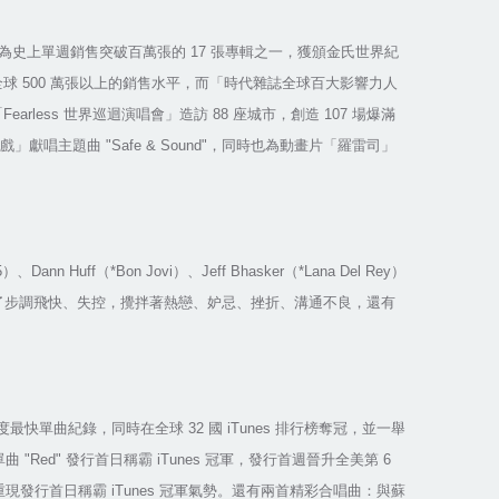
為史上單週銷售突破百萬張的
17
張專輯之一，獲頒金氏世界紀
全球
500
萬張以上的銷售水平，而「時代雜誌全球百大影響力人
「
Fearless
世界巡迴演唱會」造訪
88
座城市，創造
107
場爆滿
戲」獻唱主題曲
"Safe & Sound"
，同時也為動畫片「羅雷司」
5
）、
Dann Huff
（
*Bon Jovi
）、
Jeff Bhasker
（
*Lana Del Rey
）
了步調飛快、失控，攪拌著熱戀、妒忌、挫折、溝通不良，還有
度最快單曲紀錄，同時在全球
32
國
iTunes
排行榜奪冠，並一舉
單曲
"Red"
發行首日稱霸
iTunes
冠軍，發行首週晉升全美第
6
重現發行首日稱霸
iTunes
冠軍氣勢。還有兩首精彩合唱曲：與蘇