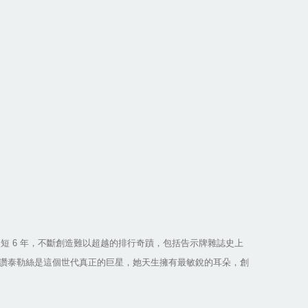
短短
6
年，不斷創造難以超越的排行奇蹟，包括告示牌雜誌史上
讚泰勒絲是這個世代真正的巨星，她天生擁有最敏銳的耳朵，創