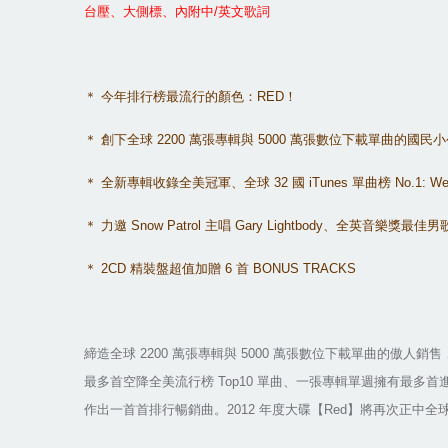
台壓、大側標、內附中
/
英文歌詞
＊
今年排行榜最流行的顏色：
RED
！
＊
創下全球
2200
萬張專輯與
5000
萬張數位下載單曲的國民小
＊
全新專輯收錄全美冠軍、全球
32
國
iTunes
單曲榜
No.1: We 
＊
力邀
Snow Patrol
主唱
Gary Lightbody
、全英音樂獎最佳男
＊
2CD
精裝盤超值加贈
6
首
BONUS TRACKS
締造全球
2200
萬張專輯與
5000
萬張數位下載單曲的傲人銷售
最多首空降全美流行榜
Top10
單曲、一張專輯單週擁有最多首
作出一首首排行暢銷曲。
2012
年度大碟【
Red
】將再次正中全