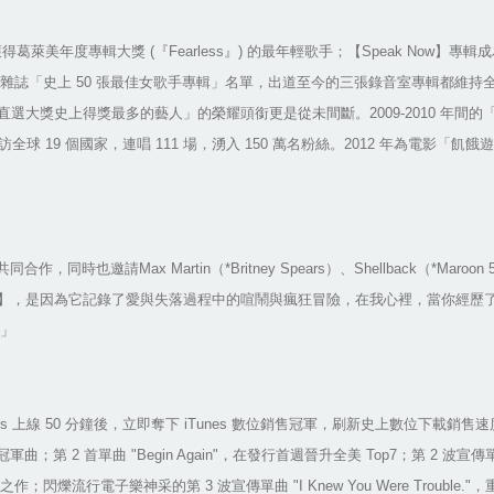
獲得葛萊美年度專輯大獎
(
『
Fearless
』
)
的最年輕歌手；【
Speak Now
】專輯成
雜誌「史上
50
張最佳女歌手專輯」名單，出道至今的三張錄音室專輯都維持
直選大獎史上得獎最多的藝人」的榮耀頭銜更是從未間斷。
2009-2010
年間的
訪全球
19
個國家，連唱
111
場，湧入
150
萬名粉絲。
2012
年為電影「飢餓遊
共同合作，同時也邀請
Max Martin
（
*Britney Spears
）、
Shellback
（
*Maroon 
】，是因為它記錄了愛與失落過程中的喧鬧與瘋狂冒險，在我心裡，當你經歷
」
es
上線
50
分鐘後，立即奪下
iTunes
數位銷售冠軍，刷新史上數位下載銷售速
冠軍曲；第
2
首單曲
"Begin Again"
，在發行首週晉升全美
Top7
；第
2
波宣傳
之作；閃爍流行電子樂神采的第
3
波宣傳單曲
"I Knew You Were Trouble."
，