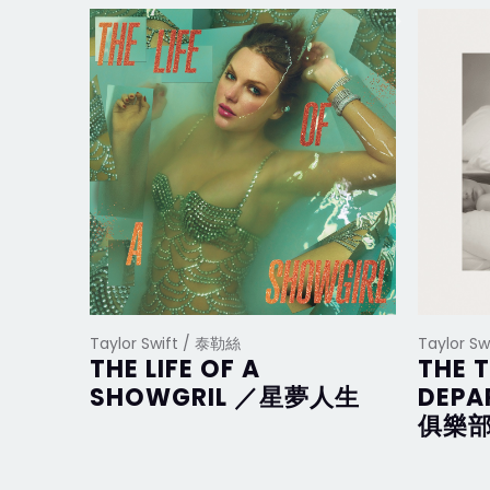
Taylor Swift / 泰勒絲
Taylor S
THE LIFE OF A
THE 
SHOWGRIL ／星夢人生
DEP
俱樂