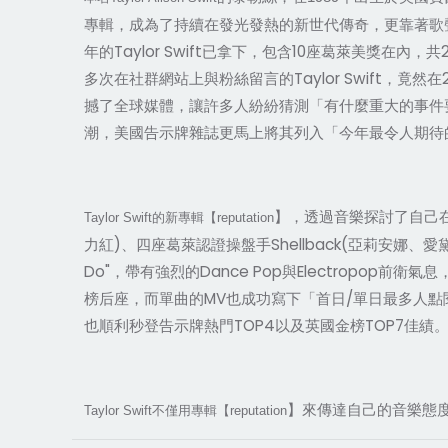
專輯，成為了持續在發光發熱的新世代傳奇，更靠著歌聲唱
年的Taylor Swift已拿下，包含10座葛萊美獎在
多次在社群網站上與粉絲留言的Taylor Swift，竟然
撼了全球媒體，讓許多人紛紛猜測「有什麼重大的事件要宣布
潮，美國告示牌雜誌更馬上將其列入「今年最令人期待
】，透過音樂探討了自己在
Taylor Swift
的新專輯【reputation
力紅)、四座葛萊認證操盤手Shellback(亞莉安娜、愛
Do"，帶有強烈的Dance Pop與Electropop前
榜后座，而單曲的MV也成功寫下「首日/單日最多人點閱- 4320
也順利秒登告示牌熱門TOP4以及英國金榜TOP7佳績
】來傳達自己的音樂態
Taylor Swift
不僅用專輯【reputation