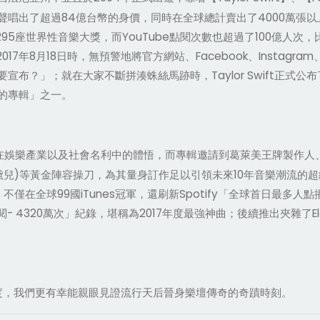
出了超過84億台幣的身價，同時在全球總計賣出了4000萬張以上的
內，共295座世界性音樂大獎，而YouTube點閱次數也超過了100
在2017年8月18日時，無預警地將官方網站、Facebook、Inst
？」；就在大家不斷拼湊蛛絲馬跡時，Taylor Swift正式公布了
的專輯」之一。
娛樂產業以及社會名利中的體悟，而專輯邀請到葛萊美王牌製作人、有神曲
黛兒)等黃金陣容操刀，為其量身訂作足以引領未來10年音樂潮流的超級大作；
衛氣息，不僅在全球99國iTunes冠軍，還刷新Spotify「全球首日最多
萬次」紀錄，堪稱為2017年度最強神曲；後續推出夾雜了Electropop與Ind
。
度，我們更有幸能親眼見證流行天后晉身樂壇傳奇的奇蹟時刻。