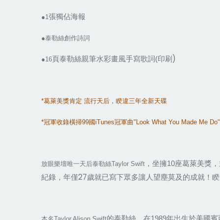
張獨佔海報
●1
●泰勒絲創作詩詞
印刷)
頁泰勒絲親筆水彩畫風手寫歌詞(
●16
*
葛萊美獎肯定
流行天后，睽違三年全新天碟
*
冠軍收錄橫掃
99
國
iTunes
冠軍曲
"Look What You Made Me Do"
座葛萊美獎，
，坐擁10
放眼樂壇唯一天后泰勒絲Taylor Swift
紀錄，年僅27歲就已寫下眾多讓人望塵莫及的成就！睽違三年
年出生於美國賓西法
的泰勒絲，在1989
本名Taylor Alison Swift