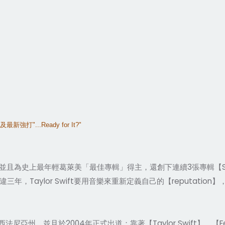
及最新強打
"...Ready for It?"
並且為史上最年輕葛萊美「最佳專輯」得主，還創下連續3張專輯【Spea
，Taylor Swift要用音樂來重新定義自己的【reputati
尼亞州，並且於2004年正式出道；靠著【Taylor Swift】、【Fear