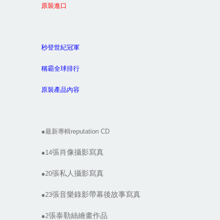
原裝進口
秒登世紀冠軍
稱霸全球排行
原裝產品內容
●最新專輯reputation CD
張肖像攝影寫真
●14
張私人攝影寫真
●20
張音樂錄影帶幕後故事寫真
●23
張泰勒絲繪畫作品
●2