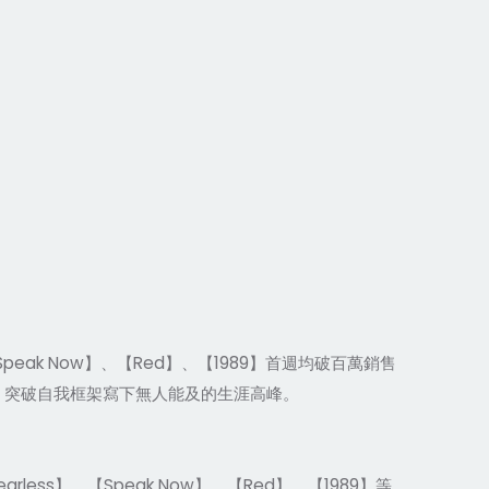
k Now】、【Red】、【1989】首週均破百萬銷售
on】，突破自我框架寫下無人能及的生涯高峰。
less】、【Speak Now】、【Red】、【1989】等