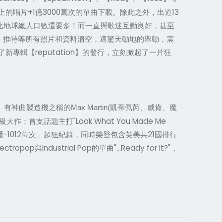
唱片+1億3000萬次的單曲下載。除此之外，出道13
億人次，比地球總人口數還要多！而一直與歌迷互動良好，甚至
agram、推特等所有照片和資料清空，這驚天動地的舉動，震
新專輯【reputation】的發行，立刻掀起了一片狂
凱蒂佩芮、威肯、魔
製造機之稱的Max Martin(
首支話題主打"Look What You Made Me
人點播-1012萬次」超狂紀錄，同時榮登包含英美共21國排行
ustrial Pop的單曲"...Ready for It?"，