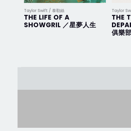
Taylor Swift / 泰勒絲
Taylor S
THE LIFE OF A
THE 
SHOWGRIL ／星夢人生
DEP
俱樂